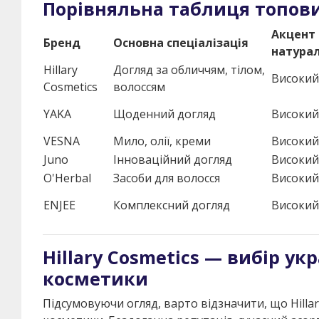
Порівняльна таблиця топови
Акцент 
Бренд
Основна спеціалізація
натурал
Hillary
Догляд за обличчям, тілом,
Високий
Cosmetics
волоссям
YAKA
Щоденний догляд
Високий
VESNA
Мило, олії, креми
Високий
Juno
Інноваційний догляд
Високий
O'Herbal
Засоби для волосся
Високий
ENJEE
Комплексний догляд
Високий
Hillary Cosmetics — вибір у
косметики
Підсумовуючи огляд, варто відзначити, що Hilla