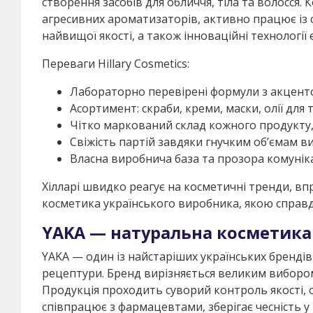
створення засобів для обличчя, тіла та волосся.
агресивних ароматизаторів, активно працює із
найвищої якості, а також інноваційні технологі
Переваги Hillary Cosmetics:
Лабораторно перевірені формули з акценто
Асортимент: скраби, креми, маски, олії для т
Чітко маркований склад кожного продукту,
Свіжість партій завдяки гнучким об’ємам в
Власна виробнича база та прозора комуніка
Хілларі швидко реагує на косметичні тренди, впр
косметика українського виробника, якою справд
YAKA — натуральна косметика
YAKA — один із найстаріших українських брендів
рецептури. Бренд вирізняється великим вибором г
Продукція проходить суворий контроль якості,
співпрацює з фармацевтами, зберігає чесність у