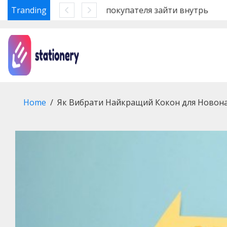
Tranding
Ошибки системы безопасн
Skip
to
content
Home
Як Вибрати Найкращий Кокон для Новон