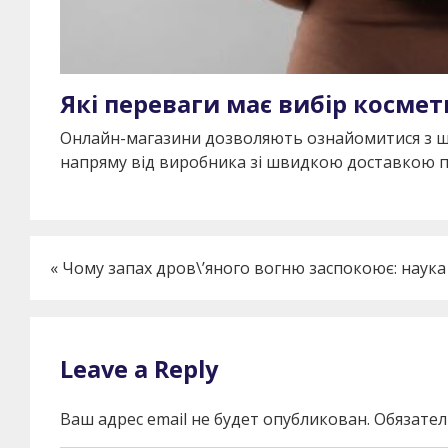
Які переваги має вибір косме
Онлайн-магазини дозволяють ознайомитися з ш
напряму від виробника зі швидкою доставкою по 
«
Чому запах дров\’яного вогню заспокоює: наук
Leave a Reply
Ваш адрес email не будет опубликован.
Обязате