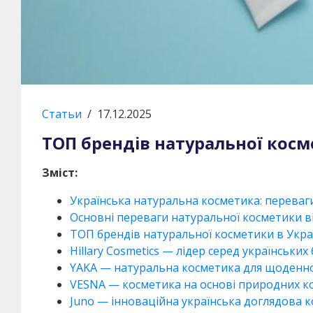
Статьи
/
17.12.2025
ТОП брендів натуральної косм
Зміст:
Українська натуральна косметика: переваги
Основні переваги натуральної косметики ві
ТОП брендів натуральної косметики в Укра
Hillary Cosmetics — лідер серед українськи
YAKA — натуральна косметика для щоденно
VESNA — косметика на основі природних к
Juno — інноваційна українська доглядова 