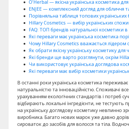
O'Herbal — якісна українська косметика для
ENJEE — комплексний догляд для обличчя та
Порівняльна таблиця топових українських 
Hillary Cosmetics — вибір українських спож
FAQ: ТОП брендів натуральної косметики в 
Які переваги має українська косметика пор
Чому Hillary Cosmetics вважається лідером
Як обрати якісну українську косметику для 
Які бренди ще варто розглянути, окрім Hilla
Чи використовує українська доглядова кос
Які переваги має вибір косметики українс
В останні роки українська косметика переживає
натуральністю та інноваційністю. Споживачі все
урахуванням екологічних стандартів і потреб су
відбирають локальні інгредієнти, не тестують п
на українську доглядову косметику невпинно з
виробника. Багато нових марок уже давно дорів
сироваток до засобів для волосся та тіла. Водн