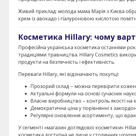
Живий приклад: молода мама Марія з Києва обрал
крем із авокадо і гіалуроновою кислотою помітн
Косметика Hillary: чому варт
Професійна українська косметика останніми рока
традиціями травництва. Hillary Cosmetics викор
продукти на безпечність і ефективність.
Переваги Hillary, які відзначають покупці:
Прозорий склад – можна перевірити кожен
Актуальні формули на основі сучасних наук
Власне виробництво – контроль якості на 
Демократична ціна у порівнянні з закордо
Регулярні оновлення асортименту, що врах
У сегменті «магазин доглядової косметики» Hillar
косметика доступна не лише у столичних шоурума