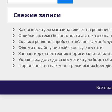
Свежие записи
Как вывеска для магазина влияет на решение 
Ошибки системы безопасности авто: что означ
Скільки реально заробляє кав\’ярня самообсл
Фільми онлайн у високій якості: де шукати
Запчасти для спецтехники: оригинальные или
Українська доглядова косметика для боротьби
Порівняння цін на хімічні грілки різних брендів
Все пр