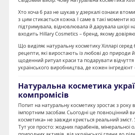
Хто хоча б раз не шукав у дзеркалі ознаки втоми
з цим стикається кожна. І саме в такі моменти 
підтримувала, відновлювала й дарувала шкірі на
входить Hillary Cosmetics – бренд, якому довіряю
Що виділяє натуральну косметику Хілларі серед б
рецепти, які виростають із любові до природи й 
щоденний ритуал краси та подарувати відчуття б
українського виробництва, де кожен інгредієнт –
Натуральна косметика украї
компромісів
Попит на натуральну косметику зростає з року 
імпортним засобам. Сьогодні це повноцінний виб
косметика» не завжди криється реальний зміст. 
Тут усе просто: жодних парабенів, мінеральної 
природних активів, від української глини до рідк