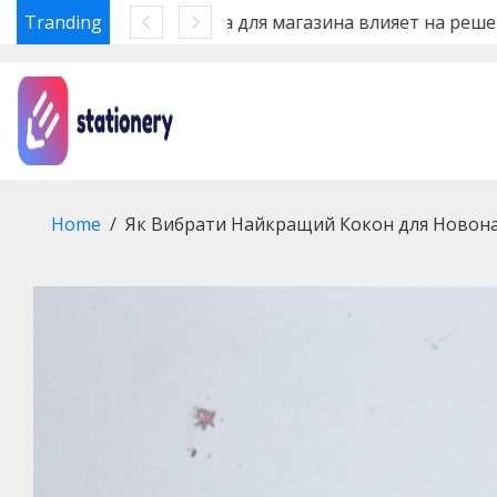
Tranding
Ошибки системы безопасн
Skip
to
content
Home
Як Вибрати Найкращий Кокон для Новон