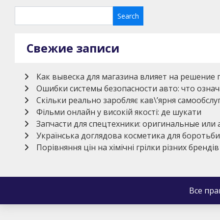
Свежие записи
Как вывеска для магазина влияет на решение 
Ошибки системы безопасности авто: что означ
Скільки реально заробляє кав\’ярня самообсл
Фільми онлайн у високій якості: де шукати
Запчасти для спецтехники: оригинальные или
Українська доглядова косметика для боротьби
Порівняння цін на хімічні грілки різних брендів
Все пр