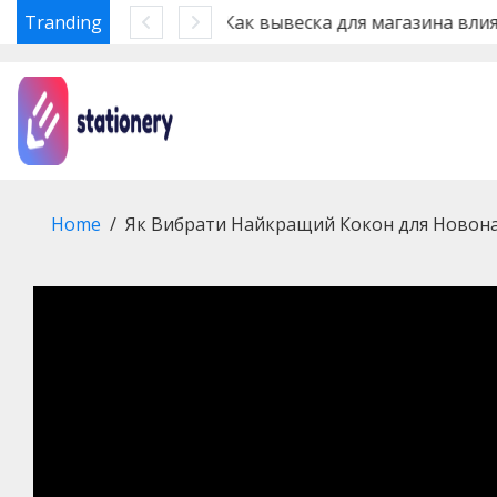
Tranding
Ошибки
Skip
to
content
Home
Як Вибрати Найкращий Кокон для Новон