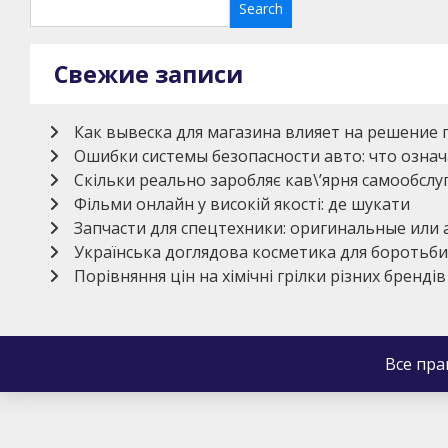
Свежие записи
Как вывеска для магазина влияет на решение 
Ошибки системы безопасности авто: что означ
Скільки реально заробляє кав\’ярня самообсл
Фільми онлайн у високій якості: де шукати
Запчасти для спецтехники: оригинальные или
Українська доглядова косметика для боротьби
Порівняння цін на хімічні грілки різних брендів
Все пр