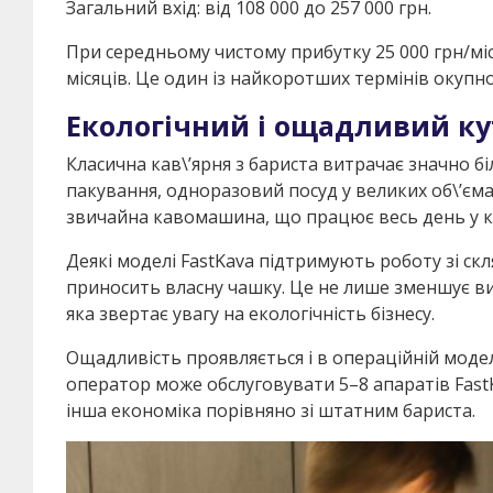
Загальний вхід: від 108 000 до 257 000 грн.
При середньому чистому прибутку 25 000 грн/міс
місяців. Це один із найкоротших термінів окупно
Екологічний і ощадливий ку
Класична кав\’ярня з бариста витрачає значно б
пакування, одноразовий посуд у великих об\’єма
звичайна кавомашина, що працює весь день у ка
Деякі моделі FastKava підтримують роботу зі с
приносить власну чашку. Це не лише зменшує вит
яка звертає увагу на екологічність бізнесу.
Ощадливість проявляється і в операційній моделі
оператор може обслуговувати 5–8 апаратів Fas
інша економіка порівняно зі штатним бариста.