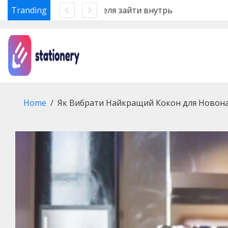
Tranding
Ошибки системы безопасности
Skip
to
content
Home
Як Вибрати Найкращий Кокон для Новон