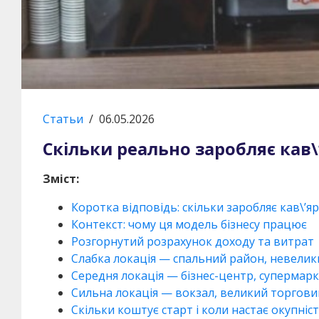
Статьи
/
06.05.2026
Скільки реально заробляє кав
Зміст:
Коротка відповідь: скільки заробляє кав\’
Контекст: чому ця модель бізнесу працює
Розгорнутий розрахунок доходу та витрат
Слабка локація — спальний район, невелик
Середня локація — бізнес-центр, супермарк
Сильна локація — вокзал, великий торгови
Скільки коштує старт і коли настає окупніс