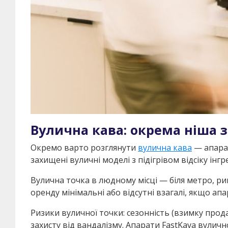
Вулична кава: окрема ніша 
Окремо варто розглянути
вулична кава
— апарат
захищені вуличні моделі з підігрівом відсіку інг
Вулична точка в людному місці — біля метро, р
оренду мінімальні або відсутні взагалі, якщо ап
Ризики вуличної точки: сезонність (взимку прод
захисту від вандалізму. Апарати FastKava вулич