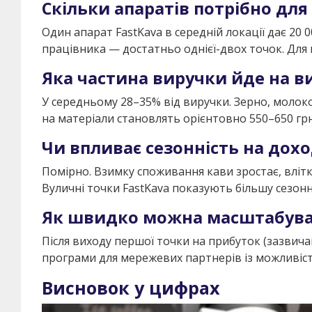
Скільки апаратів потрібно дл
Один апарат FastKava в середній локації дає 20
працівника — достатньо однієї-двох точок. Для
Яка частина виручки йде на в
У середньому 28–35% від виручки. Зерно, молоко
на матеріали становлять орієнтовно 550–650 грн
Чи впливає сезонність на дох
Помірно. Взимку споживання кави зростає, вліт
Вуличні точки FastKava показують більшу сезонну
Як швидко можна масштабува
Після виходу першої точки на прибуток (зазвича
програми для мережевих партнерів із можливіст
Висновок у цифрах