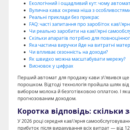
Екологічний і ощадливий кут: чому автома
Вулична кава: окрема ніша з особливостям
Реальні приклади без прикрас
FAQ: часті запитання про заробіток кав\’яр
Чи реально заробити на кав\’ярні самообсл
Скільки апаратів потрібно для повноцінно
Яка частина виручки йде на витратні матер
Чи впливає сезонність на доходи?
Як швидко можна масштабувати мережу?
Висновок у цифрах
Перший автомат для продажу кави з\’явився ще 
порошком. Відтоді технологія пройшла шлях від
вибором молока й безготівковою оплатою. І якщ
прогнозованим доходом.
Коротка відповідь: скільки 
У 2026 році середня кав\’ярня самообслуговуванн
прибуток після вирахування всіх витрат — від 12 